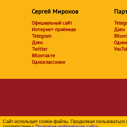
Сергей Миронов
Пар
Официальный сайт
Teleg
Интернет-приёмная
Дзен
Telegram
ВКонт
Дзен
Однок
Twitter
YouTu
ВКонтакте
Одноклассники
Сайт использует cookie-файлы. Продолжая пользоваться 
соответствии с
Правовая информация сайта
.