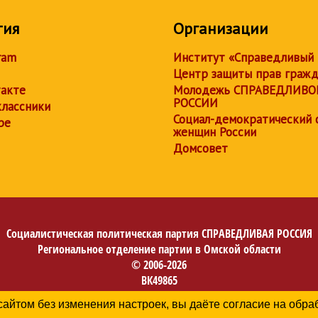
тия
Организации
ram
Институт «Справедливый
Центр защиты прав граж
акте
Молодежь СПРАВЕДЛИВО
РОССИИ
лассники
Социал-демократический 
be
женщин России
Домсовет
Социалистическая политическая партия
СПРАВЕДЛИВАЯ РОССИЯ
Региональное отделение партии в Омской области
© 2006-2026
ВК49865
Политика в отношении обработки персональных данных
сайтом без изменения настроек, вы даёте согласие на обр