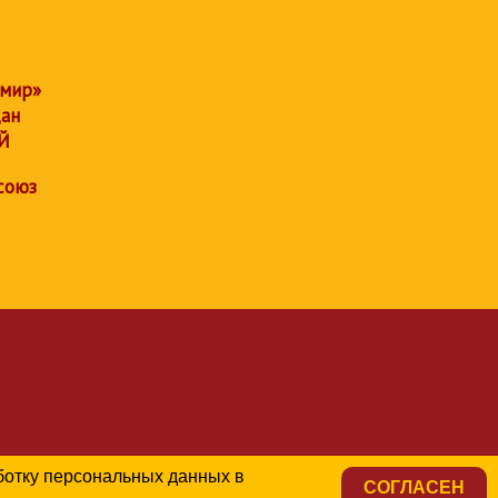
 мир»
дан
Й
союз
аботку персональных данных в
СОГЛАСЕН