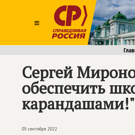
≡
Глав
Сергей Мироно
обеспечить шк
карандашами!"
05 сентября 2022