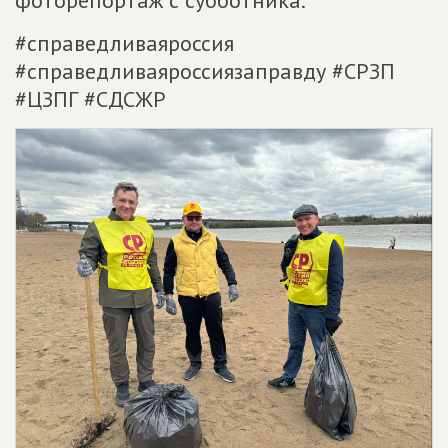
фоторепортаж с субботника.
#справедливаяроссия
#справедливаяроссиязаправду #СРЗП
#ЦЗПГ #СДСЖР