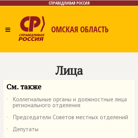
СПРАВЕДЛИВАЯ РОССИЯ
≡
ОМСКАЯ ОБЛАСТЬ
Главная
Новости
Лица
Фото/Видео
Газета
Контакты
Лица
См. также
Коллегиальные органы и должностные лица
˙
регионального отделения
Председатели Советов местных отделений
˙
Депутаты
˙