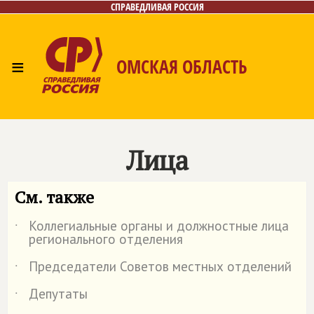
СПРАВЕДЛИВАЯ РОССИЯ
≡
ОМСКАЯ ОБЛАСТЬ
Главная
Новости
Лица
Фото/Видео
Газета
Контакты
Лица
См. также
Коллегиальные органы и должностные лица
˙
регионального отделения
Председатели Советов местных отделений
˙
Депутаты
˙