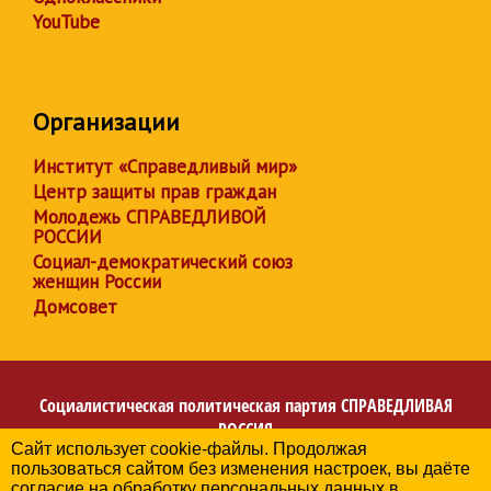
YouTube
Организации
Институт «Справедливый мир»
Центр защиты прав граждан
Молодежь СПРАВЕДЛИВОЙ
РОССИИ
Социал-демократический союз
женщин России
Домсовет
Социалистическая политическая партия
СПРАВЕДЛИВАЯ
РОССИЯ
Сайт использует cookie-файлы. Продолжая
Региональное отделение партии в Омской области
пользоваться сайтом без изменения настроек, вы даёте
© 2006-2026
согласие на обработку персональных данных в