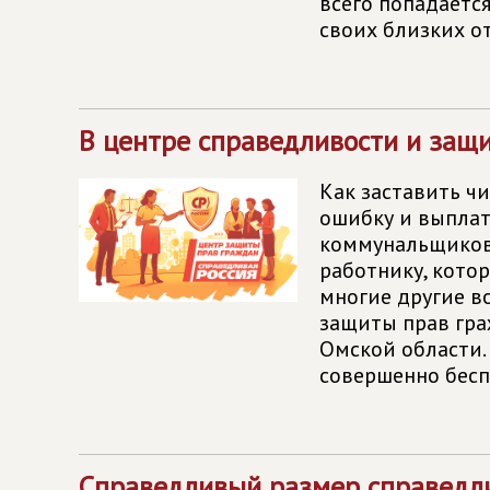
всего попадается
своих близких о
В центре справедливости и защ
Как заставить ч
ошибку и выплат
коммунальщиков?
работнику, котор
многие другие в
защиты прав гр
Омской области.
совершенно бесп
Справедливый размер справедли