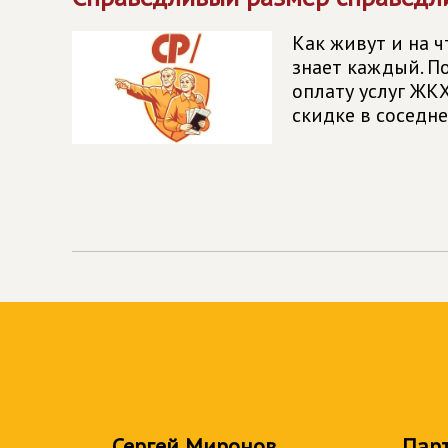
Как живут и на 
знает каждый. По
оплату услуг ЖК
скидке в соседн
Сергей Миронов
Пар