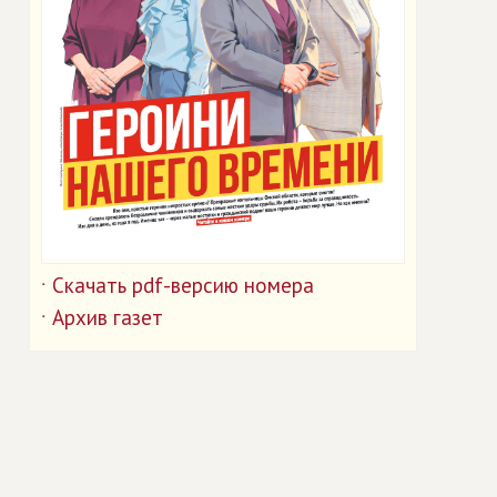
Скачать pdf-версию номера
˙
Архив газет
˙