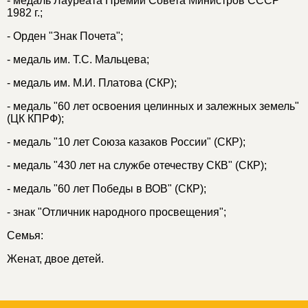
- медаль Лауреата Премии Совета Министров СССР
1982 г.;
- Орден "Знак Почета";
- медаль им. Т.С. Мальцева;
- медаль им. М.И. Платова (СКР);
- медаль "60 лет освоения целинных и залежных земель"
(ЦК КПРФ);
- медаль "10 лет Союза казаков России" (СКР);
- медаль "430 лет на службе отечеству СКВ" (СКР);
- медаль "60 лет Победы в ВОВ" (СКР);
- знак "Отличник народного просвещения";
Семья:
Женат, двое детей.