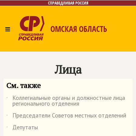
СПРАВЕДЛИВАЯ РОССИЯ
≡
ОМСКАЯ ОБЛАСТЬ
Главная
Новости
Лица
Фото/Видео
Газета
Контакты
Лица
См. также
Коллегиальные органы и должностные лица
˙
регионального отделения
Председатели Советов местных отделений
˙
Депутаты
˙